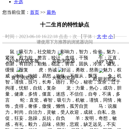
开选
您当前位置：
首页
>>
最热
十二生肖的特性缺点
时间：2023-06-10 16:22:18
点击：
次
【字体：
大
中
小
】
请使用下方推荐的浏览器访问
鼠：吸引力，社交能力，影响力，智力，俭省，魅力，
紧张，权力欲，赘言，狡计，贪得，干预 牛：正直，
24小时在线客服
谷歌浏览器
APP下载
创新，有目的，勤勉，稳定，善言，固执，冷漠，偏见，
缓慢，报复 虎：热诚，好运，勇敢，慈善，魅力，权
威，冲动，吹嘘，易怒，放纵，不服从，飘荡 兔：机
寰宇浏览器
火狐浏览器
欧朋浏览器
智，谨慎，技巧，长寿，德行，野心，秘密，业余，过于
拘谨，忧郁，自炫，复杂 龙：力量，热心，成功，胆
量，健康，多情，僵直，迷惑，不信任，自夸，不满，多
言 蛇：直觉，睿智，吸引力，机敏，谨慎，同情，掩
饰，贪得，奢侈，傲慢，懒惰，孤芳自赏 马：说服
力，时尚，自治力，灵敏，受人欢迎，成就，自私，急
促，狂妄，急躁，反抗，自负 羊：发明，奇想，敏
感，有礼，毅力，品味，依附，悲观，缺乏远见，不实