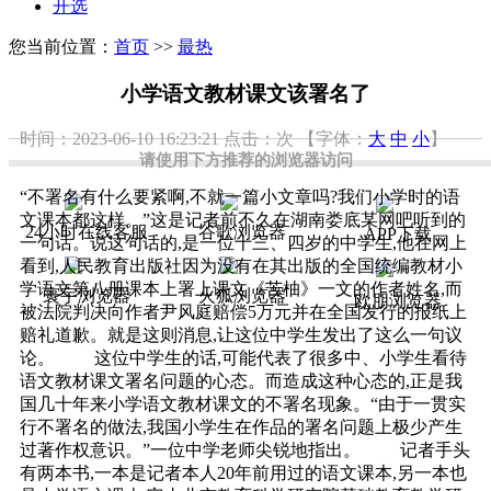
开选
您当前位置：
首页
>>
最热
小学语文教材课文该署名了
时间：2023-06-10 16:23:21
点击：
次
【字体：
大
中
小
】
请使用下方推荐的浏览器访问
“不署名有什么要紧啊,不就一篇小文章吗?我们小学时的语
文课本都这样。”这是记者前不久在湖南娄底某网吧听到的
24小时在线客服
谷歌浏览器
APP下载
一句话。说这句话的,是一位十三、四岁的中学生,他在网上
看到,人民教育出版社因为没有在其出版的全国统编教材小
学语文第八册课本上署上课文《苦柚》一文的作者姓名,而
寰宇浏览器
火狐浏览器
欧朋浏览器
被法院判决向作者尹风庭赔偿5万元并在全国发行的报纸上
赔礼道歉。就是这则消息,让这位中学生发出了这么一句议
论。 这位中学生的话,可能代表了很多中、小学生看待
语文教材课文署名问题的心态。而造成这种心态的,正是我
国几十年来小学语文教材课文的不署名现象。“由于一贯实
行不署名的做法,我国小学生在作品的署名问题上极少产生
过著作权意识。”一位中学老师尖锐地指出。 记者手头
有两本书,一本是记者本人20年前用过的语文课本,另一本也