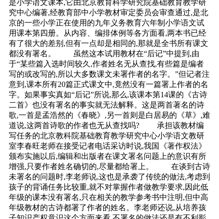
是小学语文课本,它由北京教育科学研究院基础教育教学研
究中心编著,经教育部中小学教材审定委员会审查通过,是北
京的一些小学正在使用的九年义务教育六年制小学语文试
用课本第四册。从内容、编排体例等各方面看,两本书已经
有了很大的差别,但有一点却是相同的,那就是全书所有课文
都没有署名。 虽然这本试用教材在“后记”中提到,由
于“某些篇入选时间较久,作者姓名无从查找,有些篇是编者
写的或改写的,所以大多数课文未署作者的名字。”但记者注
意到,课本所有20篇正式课文中,竟然没有一篇署上作者的名
字。如果事实真如“后记”所说,那么,该课本第14课的《古诗
二首》也没有署名的事实就无法解释。这是两首著名的诗
歌,一首是孟浩然的《春晓》,另一首则是白居易的《草》,难
道说,这两首诗歌的作者也无从查找吗? 承担该教材编
写任务的北京教科院基础教育教学研究中心小学语文教研
室李春旺老师在接受记者电话采访时说,我国《著作权法》
颁布实施以后,编辑和出版者在课文署名问题上的意识有所
增强,只要作者姓名确切的,尽量都给署上。 在谈到古诗
未署名的问题时,李老师说,这也是承袭了传统的做法,考虑到
孩子的背诵任务比较重,就不对掌握作者做教学要求,因此低
年级的课本没有署名,只在相关的教学参考书中注明,但中高
年级教材的古诗都署了作者的姓名。李老师还说,从培养孩
子知识产权意识这个方面来看,不署名的做法还是有不利影