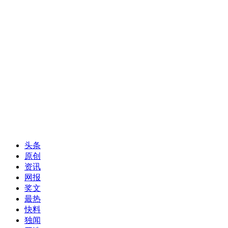
头条
原创
资讯
网报
奖文
最热
快料
独闻