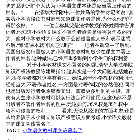
响的,因此,他“个人认为,小学语文课本还是应当署上作者的
姓名。” 在清华大学附中,一位姓马的学生对记者说:“其
实我小学阶段读书时挺想知道课文作者是谁,为什么他能写
得那么好。” 一位自称其父是法学教授的张姓同学告诉
记者,他知道小学语文课文不署作者姓名是侵害著作权的行
为。他对小学教材为什么敢于公然侵害他人权利表示迷惑
不解,“难道课本就可以违法吗?” 记者在调查中了解到,
我国出版发行量极大的小学语文教材却极少在课文中署上
作者的姓名,这种做法,已经严重影响到小学生们的权利意
识。 对于小学教材课文不署名的问题,清华大学法学院
知识产权法教授陈建民指出,这其实是一个大问题,包括她在
内,很多学者都对这事有看法。她说,经营小学教材的利润已
经相当大,不署作者姓名,一方面是对著作权的公然侵犯,同时
也是出版发行者免除稿费支出、赚取更多利润的手段。即
便有人主张小学教材可以实行法定许可使用,但这仍然不是
出版者不署作者姓名的理由,无论如何,署名权是著作权中一
项不可侵害的权利。 看来,无论从经济的方面考虑,还是
从培养孩子从小树立知识产权意识方面考虑,小学语文教材
中的课文真该署名了。
TAG：
小学语文教材课文该署名了